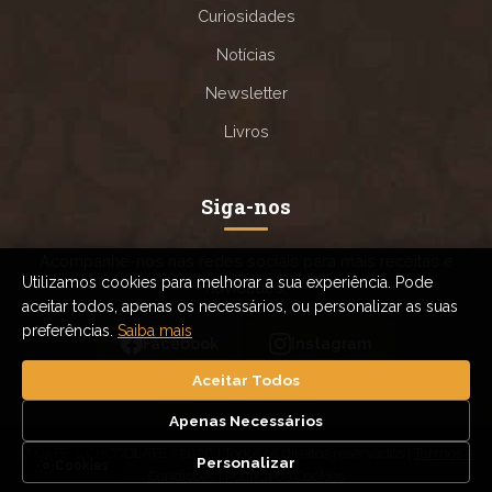
Curiosidades
Notícias
Newsletter
Livros
Siga-nos
Acompanhe-nos nas redes sociais para mais receitas e
Utilizamos cookies para melhorar a sua experiência. Pode
novidades.
aceitar todos, apenas os necessários, ou personalizar as suas
preferências.
Saiba mais
Facebook
Instagram
Aceitar Todos
Apenas Necessários
© CAFE & CHOCOLATE - 2026 | Todos os direitos reservados |
Termos e
Personalizar
Cookies
Condições
|
Política de Cookies