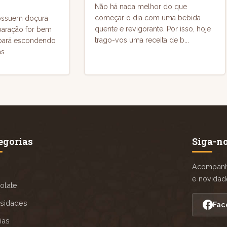
Não há nada melhor do que
começar o dia com uma bebida
possuem doçura
quente e revigorante. Por isso, hoje
eparação for bem
trago-vos uma receita de b...
cabará escondendo
as
egorias
Siga-n
Acompanhe
e novidad
olate
osidades
Fac
ias