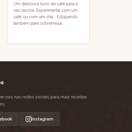
Um delicioso bolo de café para o
seu lanche. Experimente com um
café ou com um chá... Estupendo
também para sobremesa....
os
-nos nas redes sociais para mais receitas
es.
ebook
Instagram