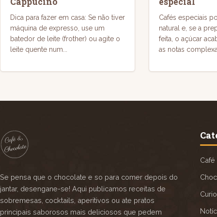
Cappucino
especial
Dica para fazer em casa: Se não tiver
Cafés especiais 
máquina de expresso, use um
natural e, se a pr
batedor de leite (frother) ou agite o
feita, o açúcar a
leite quente num...
as notas complex
Cat
Café
Se pensa que o chocolate e so para comer depois do
Choc
jantar, desengane-se! Aqui publicamos receitas de
Curi
sobremesas, cocktails, aperitivos ou ate pratos
Notíc
principais saborosos mais deliciosos que pedem