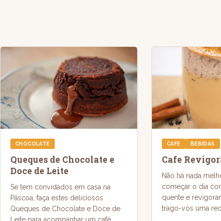
CHOCOLATE
CAFE
BEBIDAS
Queques de Chocolate e
Cafe Revigor
Doce de Leite
Não há nada melh
começar o dia co
Se tem convidados em casa na
quente e revigoran
Páscoa, faça estes deliciosos
trago-vos uma rece
Queques de Chocolate e Doce de
Leite para acompanhar um café...