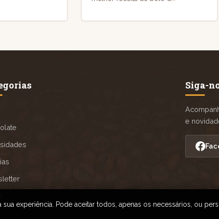
egorias
Siga-n
Acompanhe
e novidad
olate
osidades
Fac
ias
letter
s
 sua experiência. Pode aceitar todos, apenas os necessários, ou pers