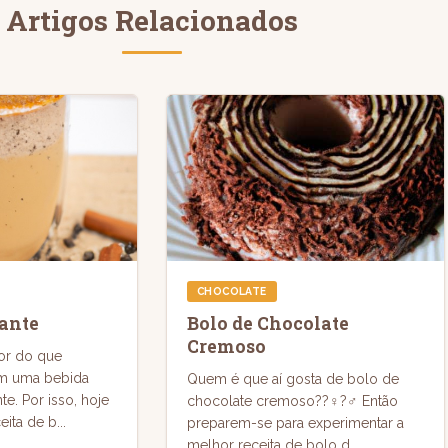
Artigos Relacionados
CHOCOLATE
ante
Bolo de Chocolate
Cremoso
or do que
m uma bebida
Quem é que aí gosta de bolo de
te. Por isso, hoje
chocolate cremoso??‍♀️?‍♂️ Então
ita de b...
preparem-se para experimentar a
melhor receita de bolo d...