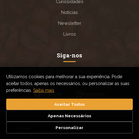
Curiosidades
Notícias
Newsletter
Livros
Siga-nos
Acompanhe-nos nas redes sociais para mais receitas e
Utilizamos cookies para melhorar a sua experiência. Pode
novidades.
aceitar todos, apenas os necessários, ou personalizar as suas
preferências.
Saiba mais
Facebook
Instagram
Aceitar Todos
Apenas Necessários
© CAFE & CHOCOLATE - 2026 | Todos os direitos reservados |
Termos e
Personalizar
Cookies
Condições
|
Política de Cookies